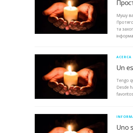
Прост
Мушу ва
Протяго
та захо
інформа
ACERCA 
Un es
Tengo qu
Desde ha
favorito
INFORM
Uno s