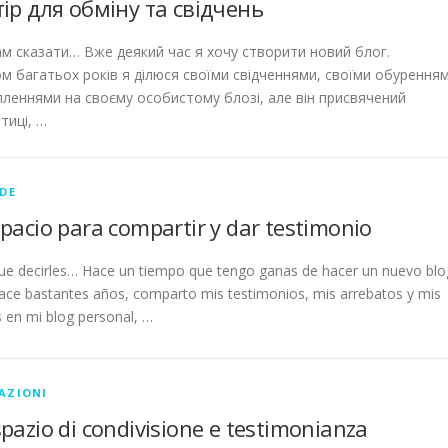
ір для обміну та свідчень
м сказати… Вже деякий час я хочу створити новий блог.
м багатьох років я ділюся своїми свідченнями, своїми обурення
пленнями на своєму особистому блозі, але він присвячений
тиці, …
DE
pacio para compartir y dar testimonio
e decirles… Hace un tiempo que tengo ganas de hacer un nuevo blo
ce bastantes años, comparto mis testimonios, mis arrebatos y mis
s en mi blog personal, …
AZIONI
pazio di condivisione e testimonianza