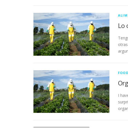
ALIM
Lo 
Tengo
otras
argum
FOO
Org
I hav
surpr
organ
N