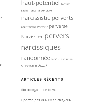
haut-potentiel
Konsum
Lâcher-prise
Mieux vivre
narcissistic perverts
ми
perverse
narzisstische Perverse
pervers
Narzissten
narcissiques
randonnée
société
évolution
g.
Споживання
الاستهلاك
ARTICLES RÉCENTS
Біо продуктів не існує
Простір для обміну та свідчень