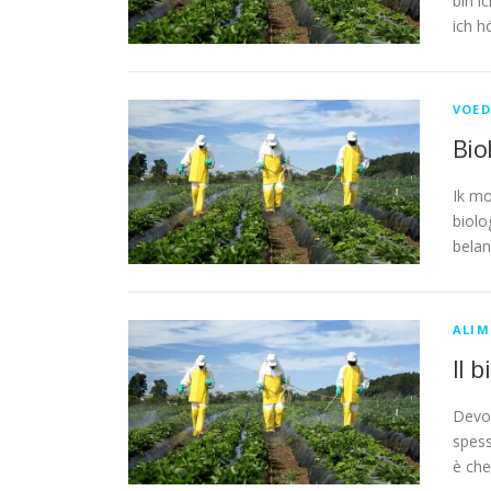
bin i
ich h
VOED
Bio
Ik mo
biolo
belan
ALIM
Il 
Devo 
spess
è che