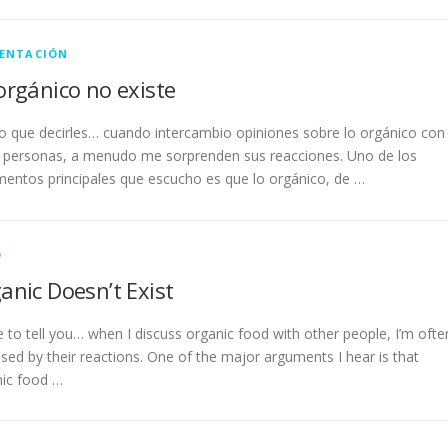
ENTACIÓN
orgánico no existe
 que decirles… cuando intercambio opiniones sobre lo orgánico con
 personas, a menudo me sorprenden sus reacciones. Uno de los
entos principales que escucho es que lo orgánico, de …
D
anic Doesn’t Exist
e to tell you… when I discuss organic food with other people, I’m ofte
ised by their reactions. One of the major arguments I hear is that
ic food …