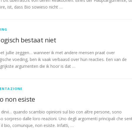
ch oft überrascht von deren Reaktionen. Eines der Hauptargumente, d
öre, ist, dass Bio sowieso nicht …
ING
logisch bestaat niet
et jullie zeggen… wanneer ik met andere mensen praat over
gische voeding, ben ik vaak verbaasd over hun reacties. Een van de
grijkste argumenten die ik hoor is dat …
ENTAZIONE
bio non esiste
dirvi… quando scambio opinioni sul bio con altre persone, sono
o sorpreso dalle loro reazioni. Uno degli argomenti principali che sen
 il bio, comunque, non esiste. Infatti, …