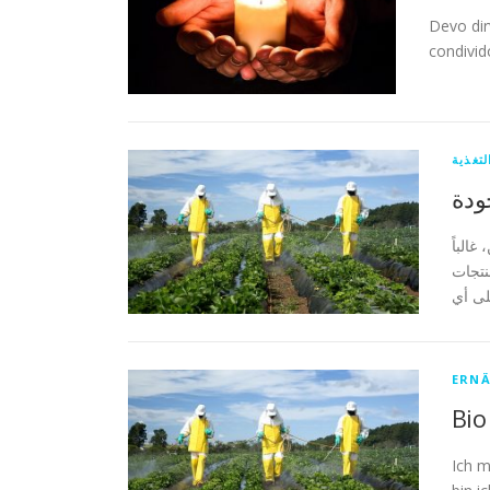
Devo dir
condivido
لتغذية
ودة
الباً
نتجات
ERN
Bio
Ich m