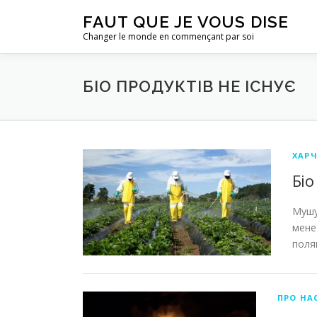
Aller
FAUT QUE JE VOUS DISE
au
Changer le monde en commençant par soi
contenu
БІО ПРОДУКТІВ НЕ ІСНУЄ
ХАР
Біо
Мушу
мене 
поля
ПРО НА